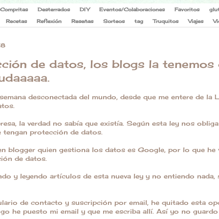
Compritas
Desterrados
DIY
Eventos/Colaboraciones
Favoritos
glu
Recetas
Reflexión
Reseñas
Sorteos
tag
Truquitos
Viajes
Vi
18
ción de datos, los blogs la tenemos
udaaaaa.
a semana desconectada del mundo, desde que me entere de la L
atos.
resa, la verdad no sabía que existía. Según esta ley nos oblig
e tengan protección de datos.
en blogger quien gestiona los datos es Google, por lo que he
ción de datos.
do y leyendo artículos de esta nueva ley y no entiendo nada, 
lario de contacto y suscripción por email, he quitado esta opc
go he puesto mi email y que me escriba allí. Así yo no guardo