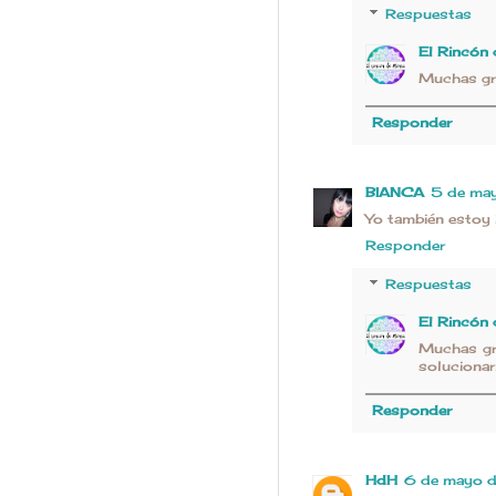
Respuestas
El Rincón
Muchas gra
Responder
BIANCA
5 de may
Yo también estoy i
Responder
Respuestas
El Rincón
Muchas gra
solucionar
Responder
HdH
6 de mayo d