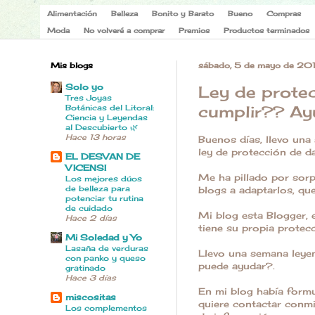
Alimentación
Belleza
Bonito y Barato
Bueno
Compras
Moda
No volveré a comprar
Premios
Productos terminados
Mis blogs
sábado, 5 de mayo de 20
Solo yo
Ley de protec
Tres Joyas
cumplir?? Ay
Botánicas del Litoral:
Ciencia y Leyendas
al Descubierto 🌿
Hace 13 horas
Buenos días, llevo un
ley de protección de d
EL DESVAN DE
VICENSI
Me ha pillado por sorp
Los mejores dúos
de belleza para
blogs a adaptarlos, qu
potenciar tu rutina
de cuidado
Mi blog esta Blogger, 
Hace 2 días
tiene su propia protec
Mi Soledad y Yo
Lasaña de verduras
Llevo una semana leyen
con panko y queso
puede ayudar?.
gratinado
Hace 3 días
En mi blog había formu
miscositas
quiere contactar conmi
Los complementos