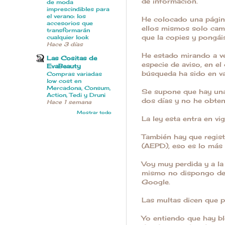
de información.
de moda
imprescindibles para
el verano: los
He colocado una página
accesorios que
ellos mismos solo camb
transformarán
que la copies y pongá
cualquier look
Hace 3 días
He estado mirando a ve
Las Cositas de
especie de aviso, en el
EvaBeauty
búsqueda ha sido en v
Compras variadas
low cost en
Mercadona, Consum,
Se supone que hay una
Action, Tedi y Druni
dos días y no he obten
Hace 1 semana
Mostrar todo
La ley esta entra en v
También hay que regist
(AEPD), eso es lo más 
Voy muy perdida y a l
mismo no dispongo de 
Google.
Las multas dicen qu
Yo entiendo que hay bl