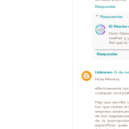
Responder
Respuestas
El Rincón
Hola Gemm
vueltas y 
Así que si
Responder
Unknown
6 de ma
Hola Mónica,
efectivamente los
cualquier otra pla
Hay que escribir
los que visitan el
empresa americana
de los seguidores
de la suscripció
especificar quié