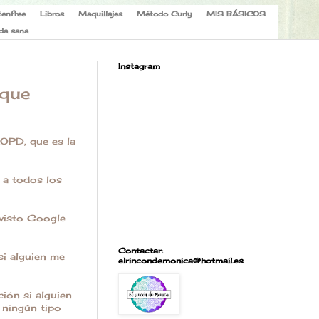
tenfree
Libros
Maquillajes
Método Curly
MIS BÁSICOS
da sana
Instagram
 que
OPD, que es la
a a todos los
 visto Google
Contactar:
si alguien me
elrincondemonica@hotmail.es
ión si alguien
 ningún tipo