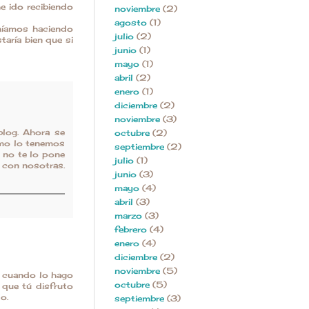
e ido recibiendo
noviembre
(2)
agosto
(1)
níamos haciendo
julio
(2)
taría bien que si
junio
(1)
mayo
(1)
abril
(2)
enero
(1)
diciembre
(2)
noviembre
(3)
blog. Ahora se
octubre
(2)
omo lo tenemos
septiembre
(2)
 no te lo pone
julio
(1)
o con nosotras.
junio
(3)
mayo
(4)
abril
(3)
marzo
(3)
febrero
(4)
enero
(4)
diciembre
(2)
noviembre
(5)
y cuando lo hago
octubre
(5)
 que tú disfruto
o.
septiembre
(3)