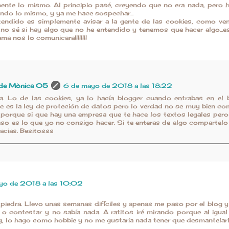
nte lo mismo. Al principio pasé, creyendo que no era nada, pero h
endo lo mismo, y ya me hace sospechar...
tendido es simplemente avisar a la gente de las cookies, como ve
 no sé si hay algo que no he entendido y tenemos que hacer algo...es
ma nos lo comunicara!!!!!!!!
 de Mònica 05
6 de mayo de 2018 a las 18:22
a. Lo de las cookies, ya lo hacía blogger cuando entrabas en el 
 es la ley de proteción de datos pero lo verdad no se muy bien c
 porque si que hay una empresa que te hace los textos legales pero
 eso es lo que yo no consigo hacer. Si te enteras de algo compartel
cias. Besitosss
yo de 2018 a las 10:02
piedra. Llevo unas semanas difíciles y apenas me paso por el blog 
o contestar y no sabía nada. A ratitos iré mirando porque al igual
, lo hago como hobbie y no me gustaría nada tener que desmantelarl