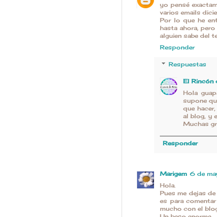
yo pensé exactame
varios emails dici
Por lo que he en
hasta ahora, pero
alguien sabe del te
Responder
Respuestas
El Rincón
Hola guap
supone que
que hacer,
al blog, y
Muchas gra
Responder
Marigem
6 de ma
Hola.
Pues me dejas de 
es para comentar 
mucho con el blog
Un beso enorme.