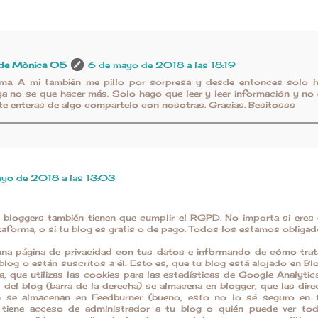
 de Mònica 05
6 de mayo de 2018 a las 18:19
a. A mi también me pillo por sorpresa y desde entonces solo h
ya no se que hacer más. Solo hago que leer y leer información y no 
 te enteras de algo compartelo con nosotras. Gracias. Besitosss
yo de 2018 a las 13:03
 bloggers también tienen que cumplir el RGPD. No importa si eres
taforma, o si tu blog es gratis o de pago. Todos los estamos obligad
 una página de privacidad con tus datos e informando de cómo tra
 blog o están suscritos a él. Esto es, que tu blog está alojado en B
, que utilizas las cookies para las estadísticas de Google Analytic
 del blog (barra de la derecha) se almacena en blogger, que las dire
n se almacenan en Feedburner (bueno, esto no lo sé seguro en 
n tiene acceso de administrador a tu blog o quién puede ver to