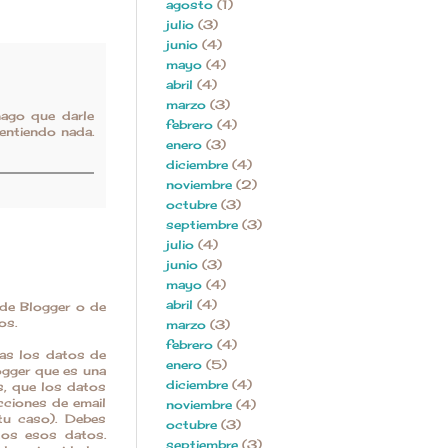
agosto
(1)
julio
(3)
junio
(4)
mayo
(4)
abril
(4)
marzo
(3)
ago que darle
febrero
(4)
entiendo nada.
enero
(3)
diciembre
(4)
noviembre
(2)
octubre
(3)
septiembre
(3)
julio
(4)
junio
(3)
mayo
(4)
abril
(4)
 de Blogger o de
os.
marzo
(3)
febrero
(4)
tas los datos de
enero
(5)
logger que es una
diciembre
(4)
s, que los datos
cciones de email
noviembre
(4)
tu caso). Debes
octubre
(3)
dos esos datos.
septiembre
(3)