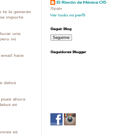
El Rincón de Mònica 05
Spain
e te la generan
Ver todo mi perfil
 me importa
Seguir Blog
locar una
 pero mi
Seguidores Blogger
 email hace
de datos
 pues ahora
datos es
onces es