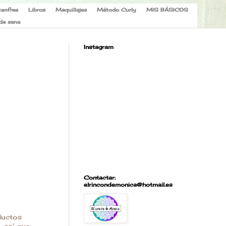
tenfree
Libros
Maquillajes
Método Curly
MIS BÁSICOS
da sana
Instagram
Contactar:
elrincondemonica@hotmail.es
ductos
 así que