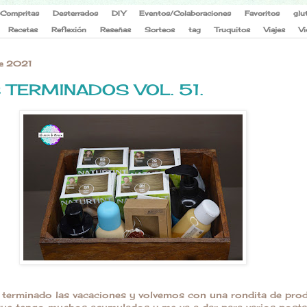
Compritas
Desterrados
DIY
Eventos/Colaboraciones
Favoritos
glu
Recetas
Reflexión
Reseñas
Sorteos
tag
Truquitos
Viajes
Vi
de 2021
TERMINADOS VOL. 51.
n terminado las vacaciones y volvemos con una rondita de pro
que tengo muchos acumulados y me va a dar para varios posts,