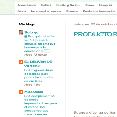
Alimentación
Belleza
Bonito y Barato
Bueno
Compras
Moda
No volveré a comprar
Premios
Productos terminados
Mis blogs
miércoles, 27 de octubre 
Solo yo
PRODUCTOS 
🏫 Por qué deberías
ver 'La primera
escuela', un emotivo
homenaje a la
educación 🎒🇫🇷
Hace 13 horas
EL DESVAN DE
VICENSI
Los mejores dúos
de belleza para
potenciar tu rutina
de cuidado
Hace 1 día
miscositas
Los complementos
de moda
imprescindibles para
el verano: los
accesorios que
Buenos días, ya se ha
transformarán
terminados, la verdad 