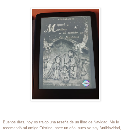
Buenos días, hoy os traigo una reseña de un libro de Navidad. Me lo
recomendó mi amiga Cristina, hace un año, pues yo soy AntiNavidad,