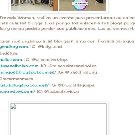
 Trovada Woman, realizo un evento para presentarnos su colec
 unas cuantas bloggers, os pongo los enlaces a sus blogs porq
as y no os podéis perder sus publicaciones. Las asistentes f
 quien nos organizo a las bloggers junto con Trovada para qu
yendhoy.com
. IG: @lady_end.
andstyle.
nalice.com
. IG: @aliceneverstop.
itasenelbolso.com
. IG: @miscositasenelbolso.
ymingoss.blogspot.com.es/
IG: @treschicsony.
 @mcarmenmeca.
aguapa.blogspot.com.es/
IG: @blog.tallaguapa.
abestreviews.com/
IG: @isabestreviews