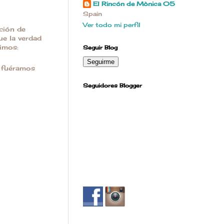
El Rincón de Mònica 05
Spain
Ver todo mi perfil
ción de
ue la verdad
uimos:
Seguir Blog
e fuéramos
Seguidores Blogger