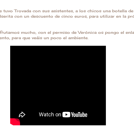
ue tuvo Trovada con sus asistentes, a los chicos una botella de 
lserita con un descuento de cinco euros, para utilizar en la 
sfrutamos mucho, con el permiso de Verónica os pongo el enla
vento, para que veáis un poco el ambiente.