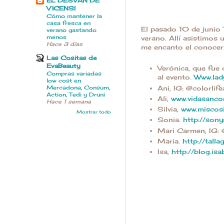
EL DESVAN DE
VICENSI
Cómo mantener la
casa fresca en
El pasado 10 de junio
verano gastando
menos
verano. Allí asistimos
Hace 3 días
me encanto el conocerl
Las Cositas de
EvaBeauty
Verónica, que fue
Compras variadas
al evento.
Www.lad
low cost en
Ani, IG: @colorlife
Mercadona, Consum,
Action, Tedi y Druni
Ali,
www.vidasanco
Hace 1 semana
Silvia,
www.miscos
Mostrar todo
Sonia.
http://son
Mari Carmen, IG:
Maria.
http://tall
Isa,
http://blog.is