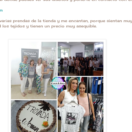
om
varias prendas de la tienda y me encantan, porque sientan mu
 los tejidos y tienen un precio muy asequible.