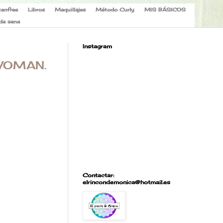
tenfree
Libros
Maquillajes
Método Curly
MIS BÁSICOS
da sana
Instagram
 WOMAN.
Contactar:
elrincondemonica@hotmail.es