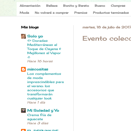
Alimentación
Belleza
Bonito y Barato
Bueno
Compras
Moda
No volveré a comprar
Premios
Productos terminados
Mis blogs
martes, 18 de julio de 201
Solo yo
Evento cole
🐟 Doradas
Mediterráneas al
Toque de Cayena &
Mejillones al Vapor
🦪
Hace 16 horas
miscositas
Los complementos
de moda
imprescindibles para
el verano: los
accesorios que
transformarán
cualquier look
Hace 1 día
Mi Soledad y Yo
Crema fría de
aguacate
Hace 3 días