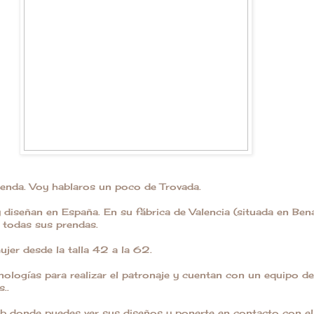
tienda. Voy hablaros un poco de Trovada.
diseñan en España. En su fábrica de Valencia (situada en Bena
e todas sus prendas.
ujer desde la talla 42 a la 62.
cnologías para realizar el patronaje y cuentan con un equipo d
..
b donde puedes ver sus diseños y ponerte en contacto con el